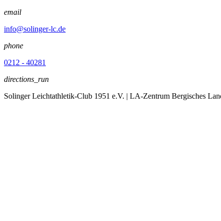
email
info@solinger-lc.de
phone
0212 - 40281
directions_run
Solinger Leichtathletik-Club 1951 e.V.
| LA-Zentrum Bergisches Lan
menu
Der Verein
expand_more
News
Leichtathletik
expand_more
arrow_drop_down
Tennis
expand_more
Fitness & Gesundheit
expand_more
arrow_drop_down
arrow_drop_down
Der Verein