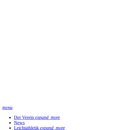
arrow_drop_down
News
Leichtathletik
Tennis
Fitness & Gesundheit
search
Kontakt
Downloads & Formulare
Der Vorstand
Der Jugendausschuss
Ehrenmitglieder
Veranstaltungsteam
SLC-Chronik
SLC-Jahresrückblicke
SLC-Galerie
SLC-Kalender
Herbert-Schade-Sportanlage
Eltern/Kind & Kinderturnen
Kinderleichtathletik
Wettkampfsport
Trainingszeiten
Unser Trainerteam
Geförderte Athlet*innen